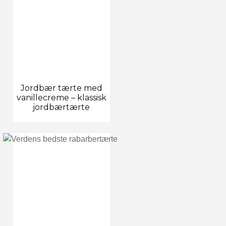
Jordbær tærte med
vanillecreme – klassisk
jordbærtærte