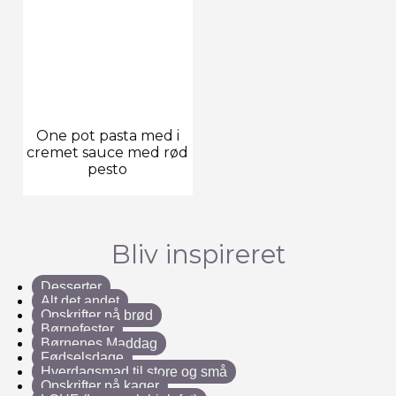
One pot pasta med i
cremet sauce med rød
pesto
Bliv inspireret
Desserter
Alt det andet
Opskrifter på brød
Børnefester
Børnenes Maddag
Fødselsdage
Hverdagsmad til store og små
Opskrifter på kager