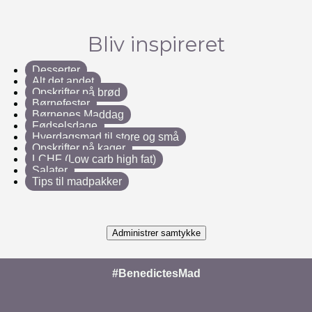
Bliv inspireret
Desserter
Alt det andet
Opskrifter på brød
Børnefester
Børnenes Maddag
Fødselsdage
Hverdagsmad til store og små
Opskrifter på kager
LCHF (Low carb high fat)
Salater
Tips til madpakker
Administrer samtykke
#BenedictesMad