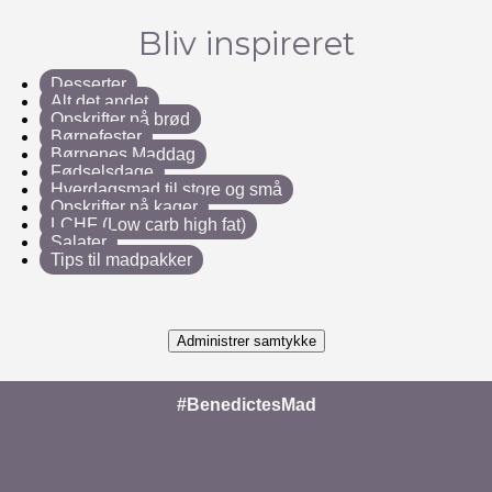
Bliv inspireret
Desserter
Alt det andet
Opskrifter på brød
Børnefester
Børnenes Maddag
Fødselsdage
Hverdagsmad til store og små
Opskrifter på kager
LCHF (Low carb high fat)
Salater
Tips til madpakker
Administrer samtykke
#BenedictesMad