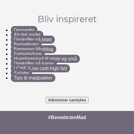
Bliv inspireret
Desserter
Alt det andet
Opskrifter på brød
Børnefester
Børnenes Maddag
Fødselsdage
Hverdagsmad til store og små
Opskrifter på kager
LCHF (Low carb high fat)
Salater
Tips til madpakker
Administrer samtykke
#BenedictesMad