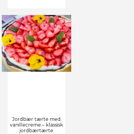
Jordbær tærte med
vanillecreme – klassisk
jordbærtærte