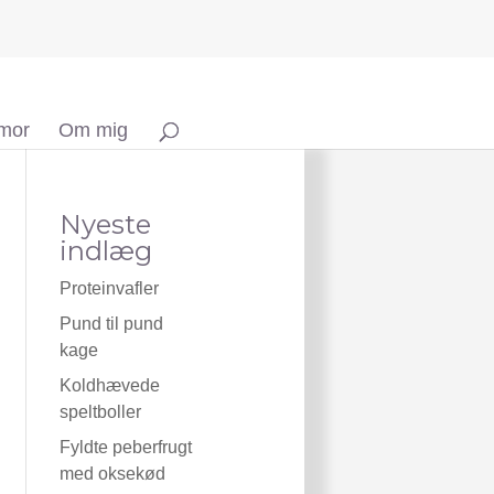
 mor
Om mig
Nyeste
indlæg
Proteinvafler
Pund til pund
kage
Koldhævede
speltboller
Fyldte peberfrugt
med oksekød