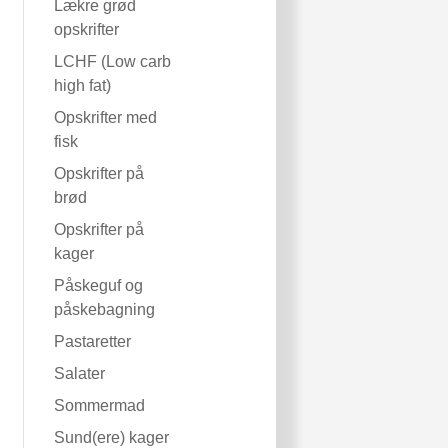
Lækre grød
opskrifter
LCHF (Low carb
high fat)
Opskrifter med
fisk
Opskrifter på
brød
Opskrifter på
kager
Påskeguf og
påskebagning
Pastaretter
Salater
Sommermad
Sund(ere) kager