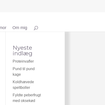
 mor
Om mig
Nyeste
indlæg
Proteinvafler
Pund til pund
kage
Koldhævede
speltboller
Fyldte peberfrugt
med oksekød