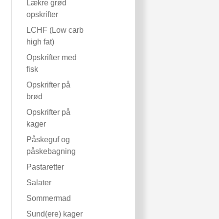
Lækre grød
opskrifter
LCHF (Low carb
high fat)
Opskrifter med
fisk
Opskrifter på
brød
Opskrifter på
kager
Påskeguf og
påskebagning
Pastaretter
Salater
Sommermad
Sund(ere) kager