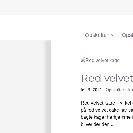
Opskrifter
Opsk
Red velve
feb 9, 2021
|
Opskrifter på 
Red velvet kage – virkel
på red velvet cake har så
bagte kager herhjemme i 
bliver der den...