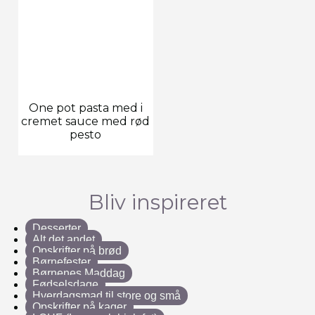
One pot pasta med i
cremet sauce med rød
pesto
Bliv inspireret
Desserter
Alt det andet
Opskrifter på brød
Børnefester
Børnenes Maddag
Fødselsdage
Hverdagsmad til store og små
Opskrifter på kager