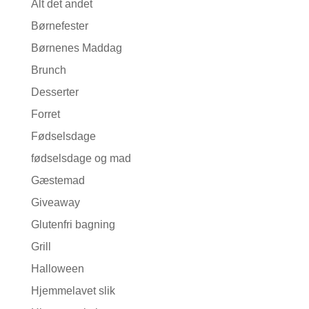
Alt det andet
Børnefester
Børnenes Maddag
Brunch
Desserter
Forret
Fødselsdage
fødselsdage og mad
Gæstemad
Giveaway
Glutenfri bagning
Grill
Halloween
Hjemmelavet slik