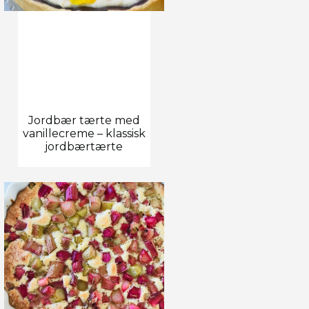
Jordbær tærte med
vanillecreme – klassisk
jordbærtærte