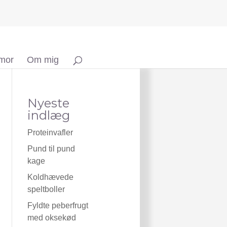
 mor
Om mig
Nyeste
indlæg
Proteinvafler
Pund til pund
kage
Koldhævede
speltboller
Fyldte peberfrugt
med oksekød