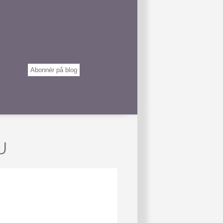
Abonnér på blog
U