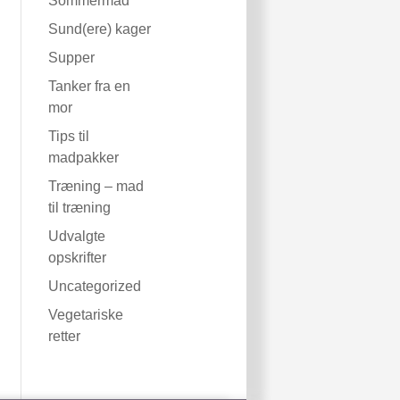
Sommermad
Sund(ere) kager
Supper
Tanker fra en
mor
Tips til
madpakker
Træning – mad
til træning
Udvalgte
opskrifter
Uncategorized
Vegetariske
retter