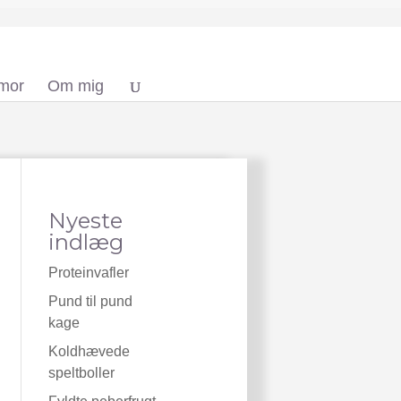
 mor
Om mig
Nyeste
indlæg
Proteinvafler
Pund til pund
kage
Koldhævede
speltboller