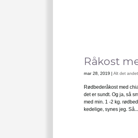
Råkost me
mar 28, 2019
|
Alt det andet
Rødbederåkost med chiaf
det er sundt. Og ja, så s
med min. 1 -2 kg. rødbede
kedelige, synes jeg. Så..