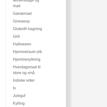
fødselsdage og
mad
Gæstemad
Giveaway
Glutenfri bagning
Grill
Halloween
Hjemmelavet slik
Hjemmesyltning
Hverdagsmad til
store og små
Indiske retter
Is
Juleguf
Kylling