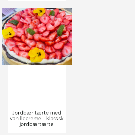
Jordbær tærte med
vanillecreme – klassisk
jordbærtærte