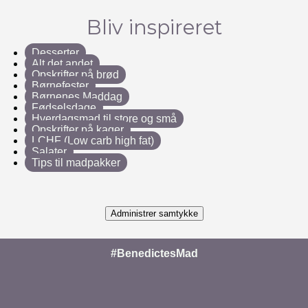
Bliv inspireret
Desserter
Alt det andet
Opskrifter på brød
Børnefester
Børnenes Maddag
Fødselsdage
Hverdagsmad til store og små
Opskrifter på kager
LCHF (Low carb high fat)
Salater
Tips til madpakker
Administrer samtykke
#BenedictesMad