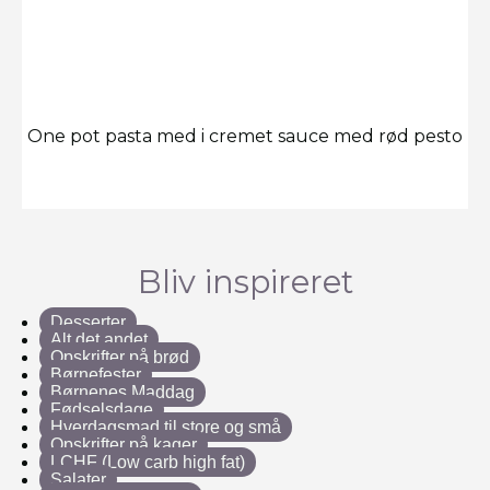
One pot pasta med i cremet sauce med rød pesto
Bliv inspireret
Desserter
Alt det andet
Opskrifter på brød
Børnefester
Børnenes Maddag
Fødselsdage
Hverdagsmad til store og små
Opskrifter på kager
LCHF (Low carb high fat)
Salater