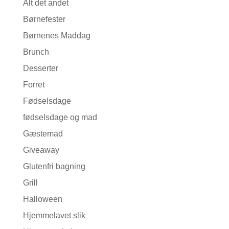
Alt det andet
Børnefester
Børnenes Maddag
Brunch
Desserter
Forret
Fødselsdage
fødselsdage og mad
Gæstemad
Giveaway
Glutenfri bagning
Grill
Halloween
Hjemmelavet slik