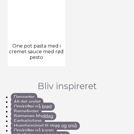
One pot pasta med i
cremet sauce med rød
pesto
Bliv inspireret
Desserter
Alt det andet
Opskrifter på brød
Børnefester
Børnenes Maddag
Fødselsdage
Hverdagsmad til store og små
Opskrifter på kager