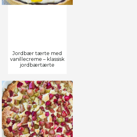
Jordbær tærte med
vanillecreme – klassisk
jordbærtærte