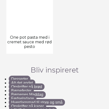
One pot pasta med i
cremet sauce med rød
pesto
Bliv inspireret
Desserter
Alt det andet
Opskrifter på brød
Børnefester
Børnenes Maddag
Fødselsdage
Hverdagsmad til store og små
Opskrifter på kager