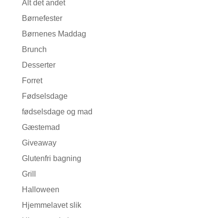
Alt det andet
Børnefester
Børnenes Maddag
Brunch
Desserter
Forret
Fødselsdage
fødselsdage og mad
Gæstemad
Giveaway
Glutenfri bagning
Grill
Halloween
Hjemmelavet slik