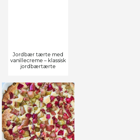
Jordbær tærte med
vanillecreme – klassisk
jordbærtærte