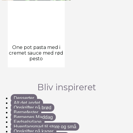
One pot pasta med i
cremet sauce med rød
pesto
Bliv inspireret
Desserter
Alt det andet
Opskrifter på brød
Børnefester
Børnenes Maddag
Fødselsdage
Hverdagsmad til store og små
Opskrifter på kager