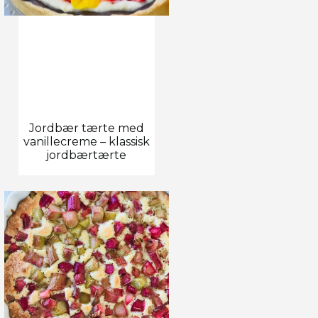
Jordbær tærte med
vanillecreme – klassisk
jordbærtærte