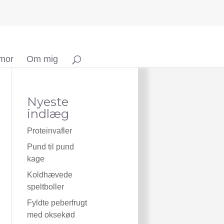
 mor
Om mig
Nyeste
indlæg
Proteinvafler
Pund til pund
kage
Koldhævede
speltboller
Fyldte peberfrugt
med oksekød