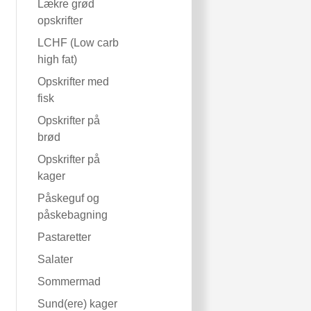
Lækre grød
opskrifter
LCHF (Low carb
high fat)
Opskrifter med
fisk
Opskrifter på
brød
Opskrifter på
kager
Påskeguf og
påskebagning
Pastaretter
Salater
Sommermad
Sund(ere) kager