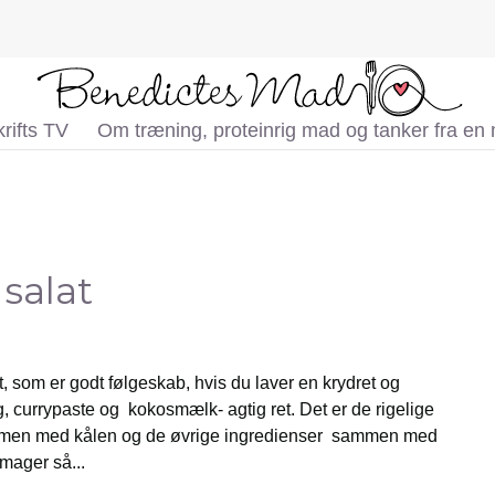
rifts TV
Om træning, proteinrig mad og tanker fra en
 salat
t, som er godt følgeskab, hvis du laver en krydret og
g, currypaste og kokosmælk- agtig ret. Det er de rigelige
men med kålen og de øvrige ingredienser sammen med
mager så...