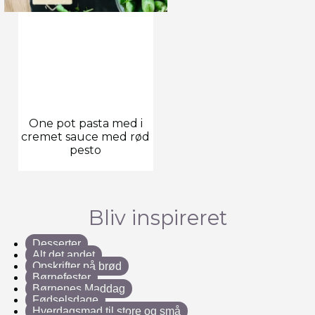
One pot pasta med i
cremet sauce med rød
pesto
Bliv inspireret
Desserter
Alt det andet
Opskrifter på brød
Børnefester
Børnenes Maddag
Fødselsdage
Hverdagsmad til store og små