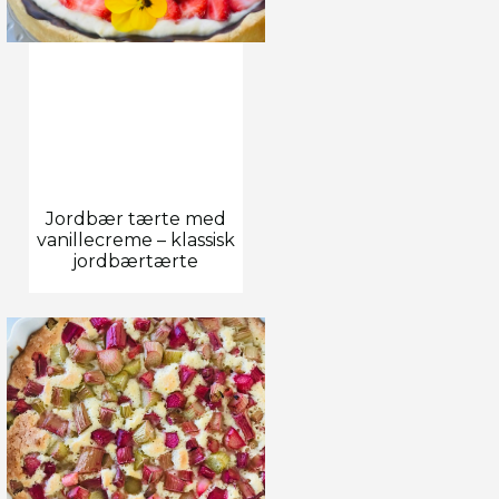
Jordbær tærte med
vanillecreme – klassisk
jordbærtærte