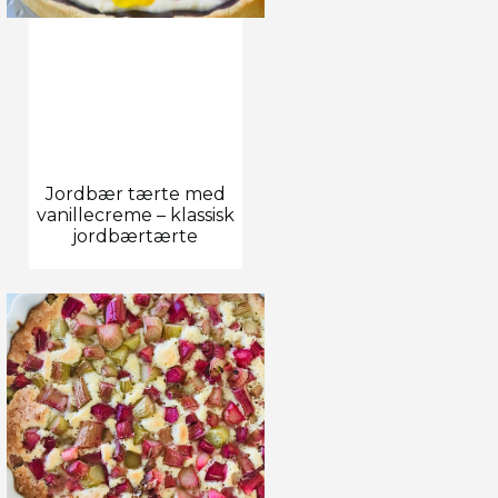
Jordbær tærte med
vanillecreme – klassisk
jordbærtærte