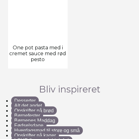
One pot pasta med i
cremet sauce med rød
pesto
Bliv inspireret
Desserter
Alt det andet
Opskrifter på brød
Børnefester
Børnenes Maddag
Fødselsdage
Hverdagsmad til store og små
Opskrifter på kager