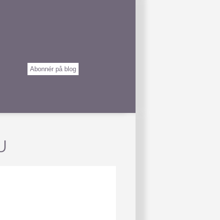
Abonnér på blog
U