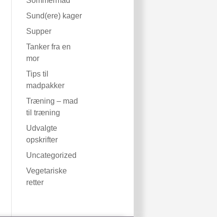
Sommermad
Sund(ere) kager
Supper
Tanker fra en
mor
Tips til
madpakker
Træning – mad
til træning
Udvalgte
opskrifter
Uncategorized
Vegetariske
retter