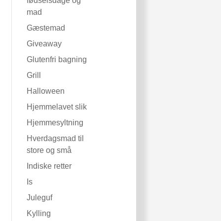
fødselsdage og
mad
Gæstemad
Giveaway
Glutenfri bagning
Grill
Halloween
Hjemmelavet slik
Hjemmesyltning
Hverdagsmad til
store og små
Indiske retter
Is
Juleguf
Kylling