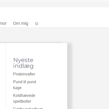
 mor
Om mig
Nyeste
indlæg
Proteinvafler
Pund til pund
kage
Koldhævede
speltboller