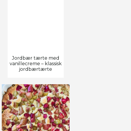
Jordbær tærte med
vanillecreme – klassisk
jordbærtærte