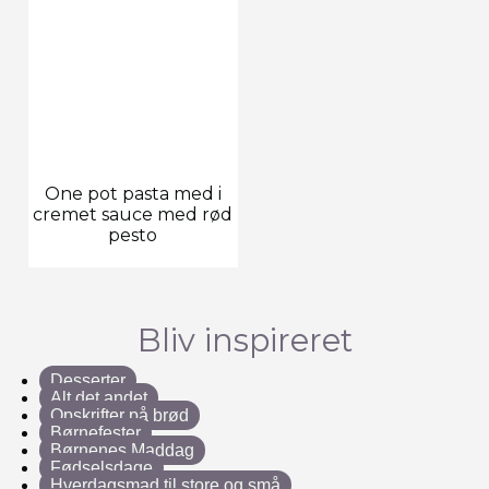
One pot pasta med i
cremet sauce med rød
pesto
Bliv inspireret
Desserter
Alt det andet
Opskrifter på brød
Børnefester
Børnenes Maddag
Fødselsdage
Hverdagsmad til store og små