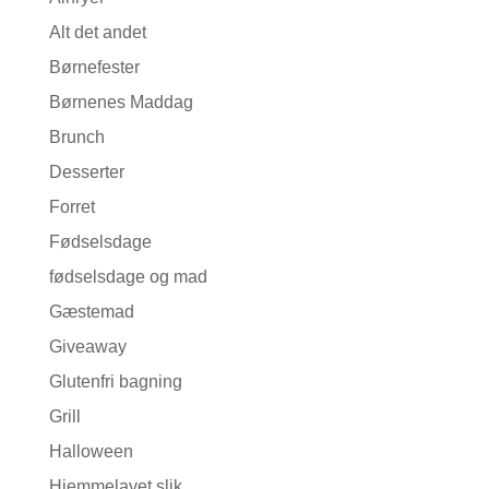
Alt det andet
Børnefester
Børnenes Maddag
Brunch
Desserter
Forret
Fødselsdage
fødselsdage og mad
Gæstemad
Giveaway
Glutenfri bagning
Grill
Halloween
Hjemmelavet slik