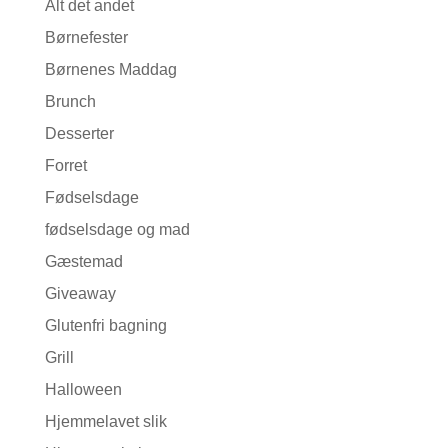
Alt det andet
Børnefester
Børnenes Maddag
Brunch
Desserter
Forret
Fødselsdage
fødselsdage og mad
Gæstemad
Giveaway
Glutenfri bagning
Grill
Halloween
Hjemmelavet slik