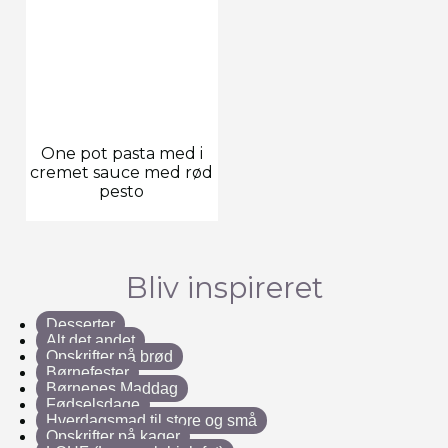
One pot pasta med i
cremet sauce med rød
pesto
Bliv inspireret
Desserter
Alt det andet
Opskrifter på brød
Børnefester
Børnenes Maddag
Fødselsdage
Hverdagsmad til store og små
Opskrifter på kager