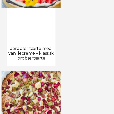
Jordbær tærte med
vanillecreme – klassisk
jordbærtærte