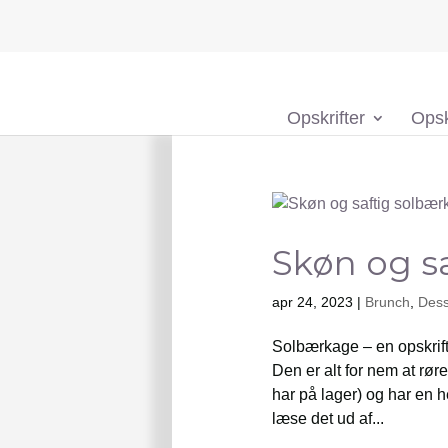
Opskrifter
Opsk
Skøn og s
apr 24, 2023
|
Brunch
,
Dess
Solbærkage – en opskrif
Den er alt for nem at rø
har på lager) og har en he
læse det ud af...