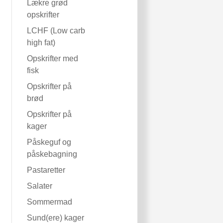
Lækre grød
opskrifter
LCHF (Low carb
high fat)
Opskrifter med
fisk
Opskrifter på
brød
Opskrifter på
kager
Påskeguf og
påskebagning
Pastaretter
Salater
Sommermad
Sund(ere) kager