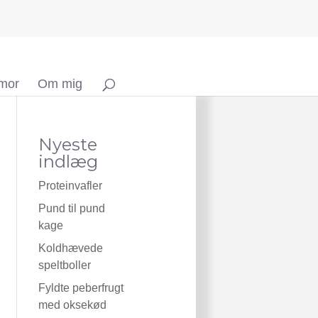
 mor
Om mig
Nyeste
indlæg
Proteinvafler
Pund til pund
kage
Koldhævede
speltboller
Fyldte peberfrugt
med oksekød