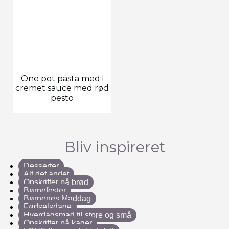
One pot pasta med i
cremet sauce med rød
pesto
Bliv inspireret
Desserter
Alt det andet
Opskrifter på brød
Børnefester
Børnenes Maddag
Fødselsdage
Hverdagsmad til store og små
Opskrifter på kager