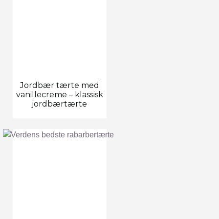
Jordbær tærte med
vanillecreme – klassisk
jordbærtærte