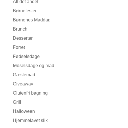
Alt det andet
Børnefester
Børnenes Maddag
Brunch
Desserter
Forret
Fødselsdage
fødselsdage og mad
Gæstemad
Giveaway
Glutenfri bagning
Grill
Halloween
Hjemmelavet slik