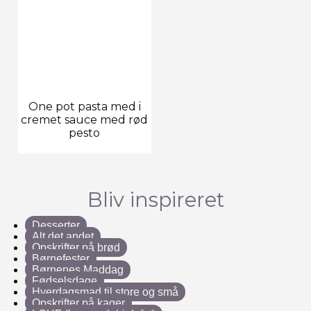
One pot pasta med i
cremet sauce med rød
pesto
Bliv inspireret
Desserter
Alt det andet
Opskrifter på brød
Børnefester
Børnenes Maddag
Fødselsdage
Hverdagsmad til store og små
Opskrifter på kager