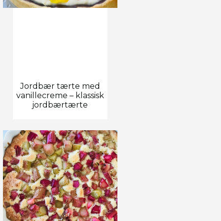
Jordbær tærte med
vanillecreme – klassisk
jordbærtærte