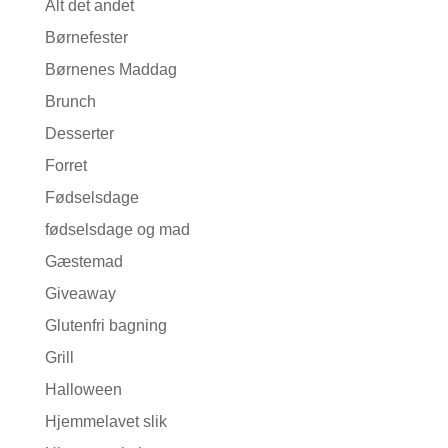
Alt det andet
Børnefester
Børnenes Maddag
Brunch
Desserter
Forret
Fødselsdage
fødselsdage og mad
Gæstemad
Giveaway
Glutenfri bagning
Grill
Halloween
Hjemmelavet slik