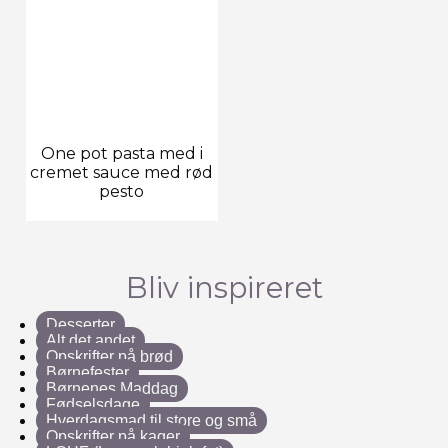
One pot pasta med i
cremet sauce med rød
pesto
Bliv inspireret
Desserter
Alt det andet
Opskrifter på brød
Børnefester
Børnenes Maddag
Fødselsdage
Hverdagsmad til store og små
Opskrifter på kager