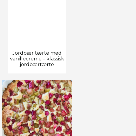
Jordbær tærte med
vanillecreme – klassisk
jordbærtærte