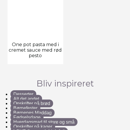
One pot pasta med i
cremet sauce med rød
pesto
Bliv inspireret
Desserter
Alt det andet
Opskrifter på brød
Børnefester
Børnenes Maddag
Fødselsdage
Hverdagsmad til store og små
Opskrifter på kager