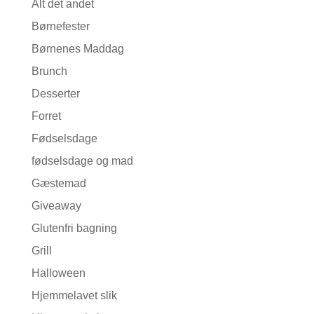
Alt det andet
Børnefester
Børnenes Maddag
Brunch
Desserter
Forret
Fødselsdage
fødselsdage og mad
Gæstemad
Giveaway
Glutenfri bagning
Grill
Halloween
Hjemmelavet slik