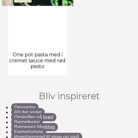
One pot pasta med i
cremet sauce med rød
pesto
Bliv inspireret
Desserter
Alt det andet
Opskrifter på brød
Børnefester
Børnenes Maddag
Fødselsdage
Hverdagsmad til store og små