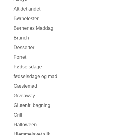
Alt det andet
Børnefester
Børnenes Maddag
Brunch
Desserter
Forret
Fødselsdage
fødselsdage og mad
Gæstemad
Giveaway
Glutenfri bagning
Grill
Halloween
Hjemmelavet slik