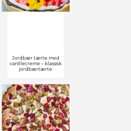
Jordbær tærte med
vanillecreme – klassisk
jordbærtærte