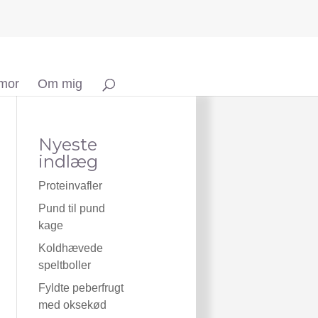
 mor
Om mig
Nyeste
indlæg
Proteinvafler
Pund til pund
kage
Koldhævede
speltboller
Fyldte peberfrugt
med oksekød