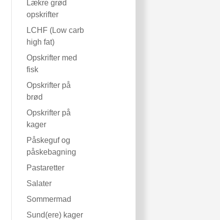
Lækre grød
opskrifter
LCHF (Low carb
high fat)
Opskrifter med
fisk
Opskrifter på
brød
Opskrifter på
kager
Påskeguf og
påskebagning
Pastaretter
Salater
Sommermad
Sund(ere) kager