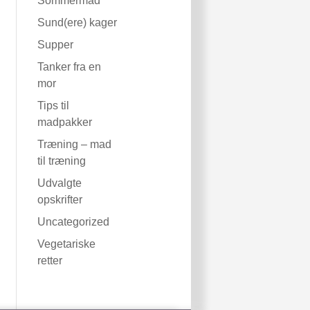
Sommermad
Sund(ere) kager
Supper
Tanker fra en
mor
Tips til
madpakker
Træning – mad
til træning
Udvalgte
opskrifter
Uncategorized
Vegetariske
retter