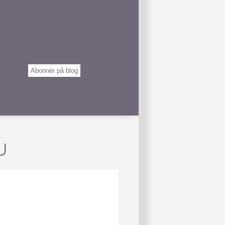
Abonnér på blog
U