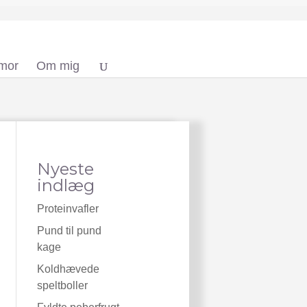
 mor
Om mig
Nyeste
indlæg
Proteinvafler
Pund til pund
kage
Koldhævede
speltboller