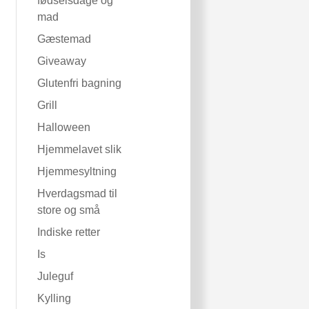
fødselsdage og
mad
Gæstemad
Giveaway
Glutenfri bagning
Grill
Halloween
Hjemmelavet slik
Hjemmesyltning
Hverdagsmad til
store og små
Indiske retter
Is
Juleguf
Kylling