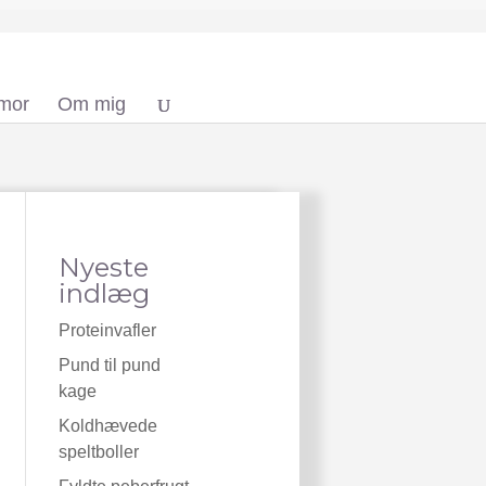
 mor
Om mig
Nyeste
indlæg
Proteinvafler
Pund til pund
kage
Koldhævede
speltboller