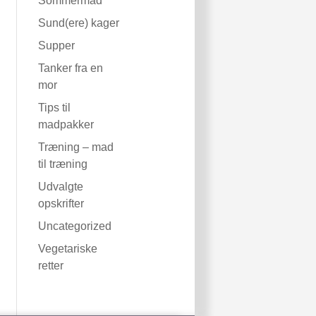
Sommermad
Sund(ere) kager
Supper
Tanker fra en
mor
Tips til
madpakker
Træning – mad
til træning
Udvalgte
opskrifter
Uncategorized
Vegetariske
retter