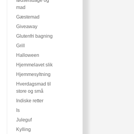
fødselsdage og
mad
Gæstemad
Giveaway
Glutenfri bagning
Grill
Halloween
Hjemmelavet slik
Hjemmesyltning
Hverdagsmad til
store og små
Indiske retter
Is
Juleguf
Kylling