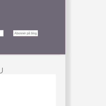
Abonnér på blog
U