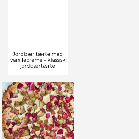
Jordbær tærte med
vanillecreme – klassisk
jordbærtærte