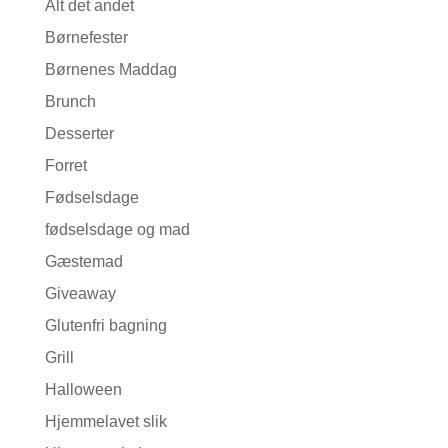
Alt det andet
Børnefester
Børnenes Maddag
Brunch
Desserter
Forret
Fødselsdage
fødselsdage og mad
Gæstemad
Giveaway
Glutenfri bagning
Grill
Halloween
Hjemmelavet slik