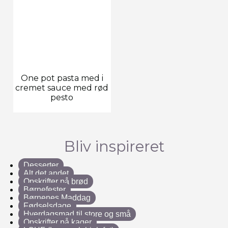
One pot pasta med i
cremet sauce med rød
pesto
Bliv inspireret
Desserter
Alt det andet
Opskrifter på brød
Børnefester
Børnenes Maddag
Fødselsdage
Hverdagsmad til store og små
Opskrifter på kager