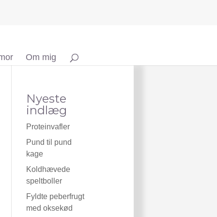
 mor
Om mig
Nyeste
indlæg
Proteinvafler
Pund til pund
kage
Koldhævede
speltboller
Fyldte peberfrugt
med oksekød