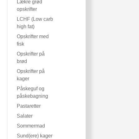
Lækre grød
opskrifter
LCHF (Low carb
high fat)
Opskrifter med
fisk
Opskrifter på
brød
Opskrifter på
kager
Påskeguf og
påskebagning
Pastaretter
Salater
Sommermad
Sund(ere) kager