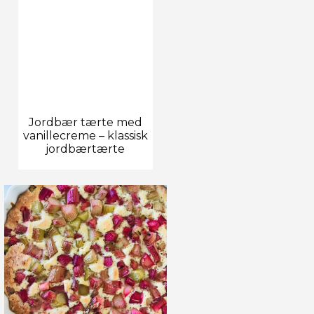
Jordbær tærte med
vanillecreme – klassisk
jordbærtærte