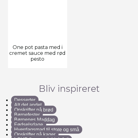
One pot pasta med i
cremet sauce med rød
pesto
Bliv inspireret
Desserter
Alt det andet
Opskrifter på brød
Børnefester
Børnenes Maddag
Fødselsdage
Hverdagsmad til store og små
Opskrifter på kager