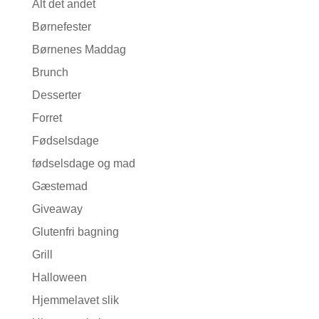
Alt det andet
Børnefester
Børnenes Maddag
Brunch
Desserter
Forret
Fødselsdage
fødselsdage og mad
Gæstemad
Giveaway
Glutenfri bagning
Grill
Halloween
Hjemmelavet slik