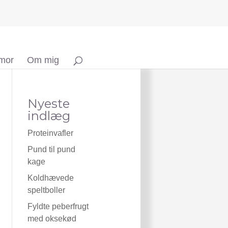
 mor
Om mig
Nyeste
indlæg
Proteinvafler
Pund til pund
kage
Koldhævede
speltboller
Fyldte peberfrugt
med oksekød