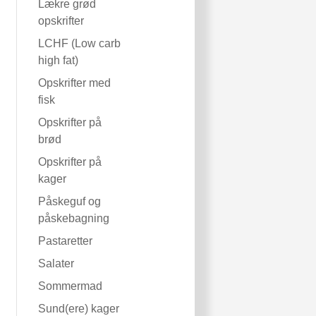
Lækre grød
opskrifter
LCHF (Low carb
high fat)
Opskrifter med
fisk
Opskrifter på
brød
Opskrifter på
kager
Påskeguf og
påskebagning
Pastaretter
Salater
Sommermad
Sund(ere) kager