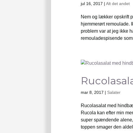
jul 16, 2017
|
Alt det andet
Nem og lækker opskrift p
hjemmerørt remoulade. I
problem var at jeg ikke h
remouladespisende som m
Rucolasal
mar 8, 2017
|
Salater
Rucolasalat med hindbær
Rucola kan efter min men
super spændende alene, 
toppen smager den aldel