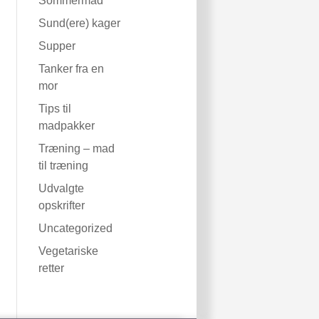
Sommermad
Sund(ere) kager
Supper
Tanker fra en
mor
Tips til
madpakker
Træning – mad
til træning
Udvalgte
opskrifter
Uncategorized
Vegetariske
retter