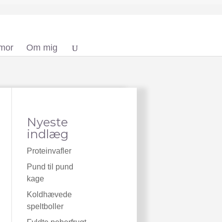
 mor
Om mig
Nyeste
indlæg
Proteinvafler
Pund til pund
kage
Koldhævede
speltboller