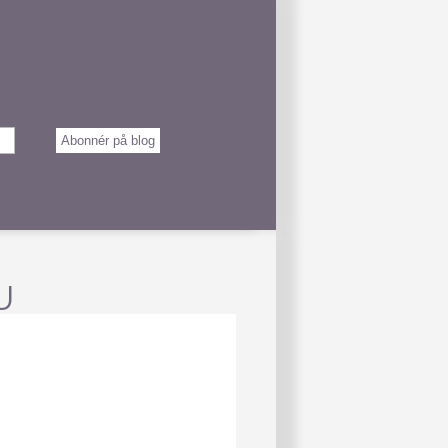
Abonnér på blog
U