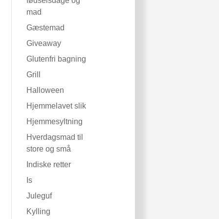
fødselsdage og
mad
Gæstemad
Giveaway
Glutenfri bagning
Grill
Halloween
Hjemmelavet slik
Hjemmesyltning
Hverdagsmad til
store og små
Indiske retter
Is
Juleguf
Kylling