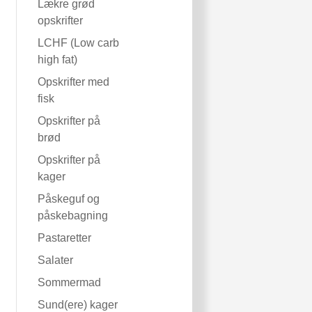
Lækre grød
opskrifter
LCHF (Low carb
high fat)
Opskrifter med
fisk
Opskrifter på
brød
Opskrifter på
kager
Påskeguf og
påskebagning
Pastaretter
Salater
Sommermad
Sund(ere) kager