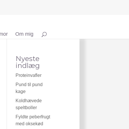
 mor
Om mig
Nyeste
indlæg
Proteinvafler
Pund til pund
kage
Koldhævede
speltboller
Fyldte peberfrugt
med oksekød