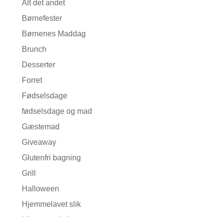
Alt det andet
Børnefester
Børnenes Maddag
Brunch
Desserter
Forret
Fødselsdage
fødselsdage og mad
Gæstemad
Giveaway
Glutenfri bagning
Grill
Halloween
Hjemmelavet slik