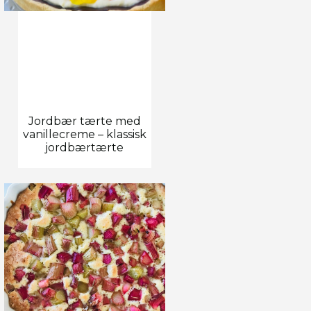
Jordbær tærte med
vanillecreme – klassisk
jordbærtærte