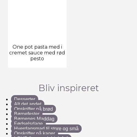
One pot pasta med i
cremet sauce med rød
pesto
Bliv inspireret
Desserter
Alt det andet
Opskrifter på brød
Børnefester
Børnenes Maddag
Fødselsdage
Hverdagsmad til store og små
Opskrifter på kager