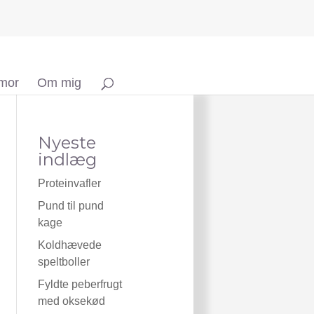
 mor
Om mig
Nyeste
indlæg
Proteinvafler
Pund til pund
kage
Koldhævede
speltboller
Fyldte peberfrugt
med oksekød