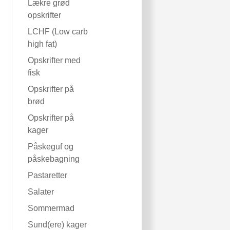
Lækre grød
opskrifter
LCHF (Low carb
high fat)
Opskrifter med
fisk
Opskrifter på
brød
Opskrifter på
kager
Påskeguf og
påskebagning
Pastaretter
Salater
Sommermad
Sund(ere) kager