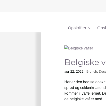
Opskrifter
Opsk
Belgiske v
apr 22, 2022
|
Brunch
,
Dess
Her er den bedste opskrif
sprød og sukkerknasende
kommer i vaffeljernet. D
de belgiske vafler med...