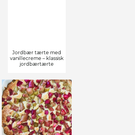
Jordbær tærte med
vanillecreme – klassisk
jordbærtærte