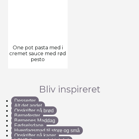
One pot pasta med i
cremet sauce med rød
pesto
Bliv inspireret
Desserter
Alt det andet
Opskrifter på brød
Børnefester
Børnenes Maddag
Fødselsdage
Hverdagsmad til store og små
Opskrifter på kager