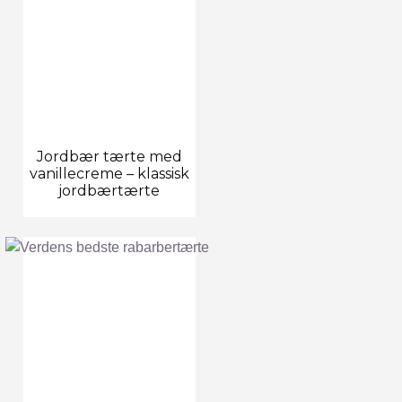
Jordbær tærte med
vanillecreme – klassisk
jordbærtærte