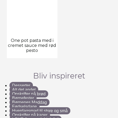
One pot pasta med i
cremet sauce med rød
pesto
Bliv inspireret
Desserter
Alt det andet
Opskrifter på brød
Børnefester
Børnenes Maddag
Fødselsdage
Hverdagsmad til store og små
Opskrifter på kager