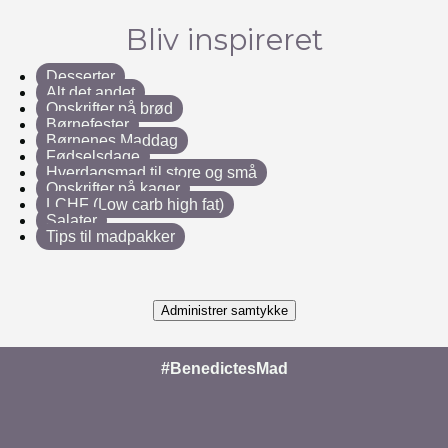
Bliv inspireret
Desserter
Alt det andet
Opskrifter på brød
Børnefester
Børnenes Maddag
Fødselsdage
Hverdagsmad til store og små
Opskrifter på kager
LCHF (Low carb high fat)
Salater
Tips til madpakker
Administrer samtykke
#BenedictesMad