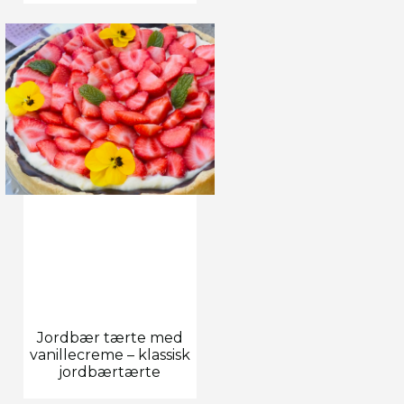
Jordbær tærte med
vanillecreme – klassisk
jordbærtærte