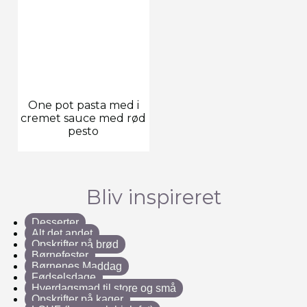
One pot pasta med i
cremet sauce med rød
pesto
Bliv inspireret
Desserter
Alt det andet
Opskrifter på brød
Børnefester
Børnenes Maddag
Fødselsdage
Hverdagsmad til store og små
Opskrifter på kager