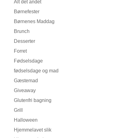
Alt det andet
Børnefester
Børnenes Maddag
Brunch
Desserter
Forret
Fødselsdage
fødselsdage og mad
Gæstemad
Giveaway
Glutenfri bagning
Grill
Halloween
Hjemmelavet slik