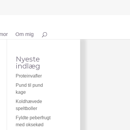
 mor
Om mig
Nyeste
indlæg
Proteinvafler
Pund til pund
kage
Koldhævede
speltboller
Fyldte peberfrugt
med oksekød