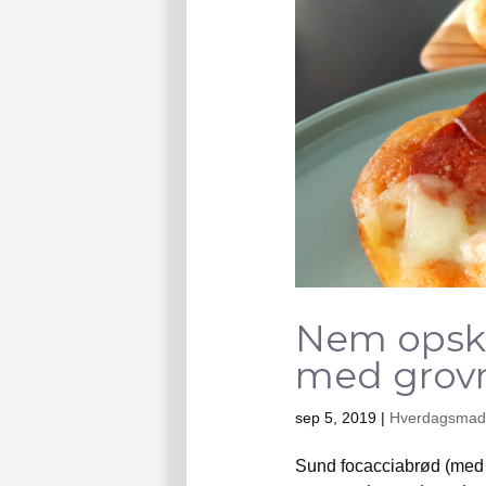
Nem opskr
med grov
sep 5, 2019
|
Hverdagsmad t
Sund focacciabrød (med 