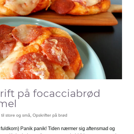
ift på focacciabrød
mel
il store og små
,
Opskrifter på brød
fuldkorn) Panik panik! Tiden nærmer sig aftensmad og