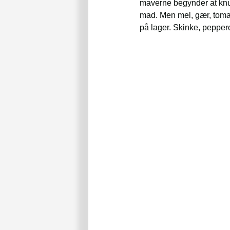
maverne begynder at knu
mad. Men mel, gær, tomat
på lager. Skinke, peppero