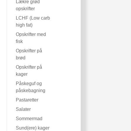
Lækre grød
opskrifter
LCHF (Low carb
high fat)
Opskrifter med
fisk
Opskrifter på
brød
Opskrifter på
kager
Påskeguf og
påskebagning
Pastaretter
Salater
Sommermad
Sund(ere) kager