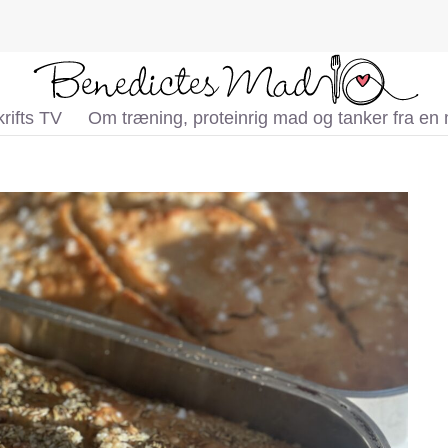
rifts TV
Om træning, proteinrig mad og tanker fra en