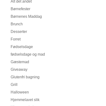
Alt det andet
Børnefester
Børnenes Maddag
Brunch
Desserter
Forret
Fødselsdage
fødselsdage og mad
Gæstemad
Giveaway
Glutenfri bagning
Grill
Halloween
Hjemmelavet slik