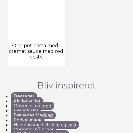
One pot pasta med i
cremet sauce med rød
pesto
Bliv inspireret
Desserter
Alt det andet
Opskrifter på brød
Børnefester
Børnenes Maddag
Fødselsdage
Hverdagsmad til store og små
Opskrifter på kager