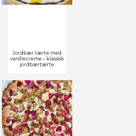
Jordbær tærte med
vanillecreme – klassisk
jordbærtærte