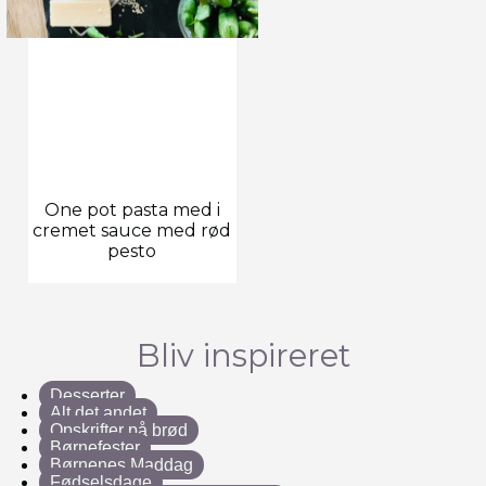
One pot pasta med i
cremet sauce med rød
pesto
Bliv inspireret
Desserter
Alt det andet
Opskrifter på brød
Børnefester
Børnenes Maddag
Fødselsdage