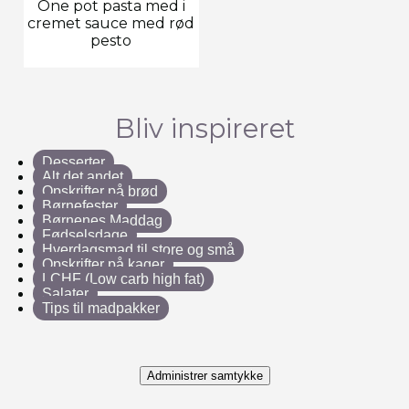
One pot pasta med i
cremet sauce med rød
pesto
Bliv inspireret
Desserter
Alt det andet
Opskrifter på brød
Børnefester
Børnenes Maddag
Fødselsdage
Hverdagsmad til store og små
Opskrifter på kager
LCHF (Low carb high fat)
Salater
Tips til madpakker
Administrer samtykke