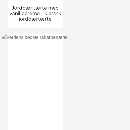
Jordbær tærte med
vanillecreme – klassisk
jordbærtærte