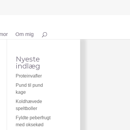
 mor
Om mig
Nyeste
indlæg
Proteinvafler
Pund til pund
kage
Koldhævede
speltboller
Fyldte peberfrugt
med oksekød