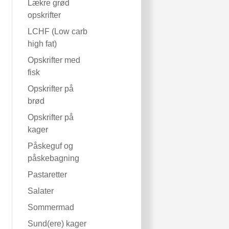
Lækre grød
opskrifter
LCHF (Low carb
high fat)
Opskrifter med
fisk
Opskrifter på
brød
Opskrifter på
kager
Påskeguf og
påskebagning
Pastaretter
Salater
Sommermad
Sund(ere) kager