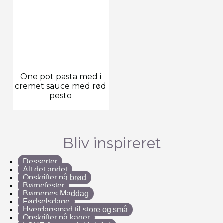
One pot pasta med i
cremet sauce med rød
pesto
Bliv inspireret
Desserter
Alt det andet
Opskrifter på brød
Børnefester
Børnenes Maddag
Fødselsdage
Hverdagsmad til store og små
Opskrifter på kager