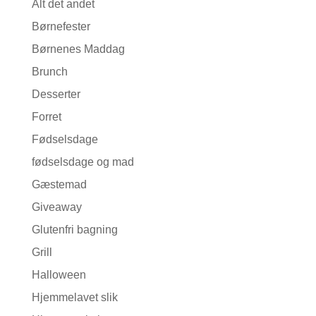
Alt det andet
Børnefester
Børnenes Maddag
Brunch
Desserter
Forret
Fødselsdage
fødselsdage og mad
Gæstemad
Giveaway
Glutenfri bagning
Grill
Halloween
Hjemmelavet slik