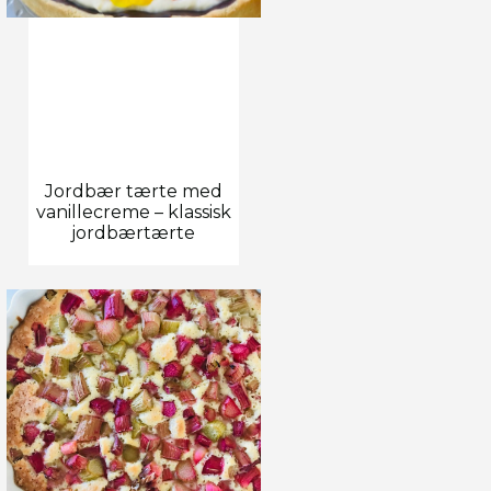
Jordbær tærte med
vanillecreme – klassisk
jordbærtærte