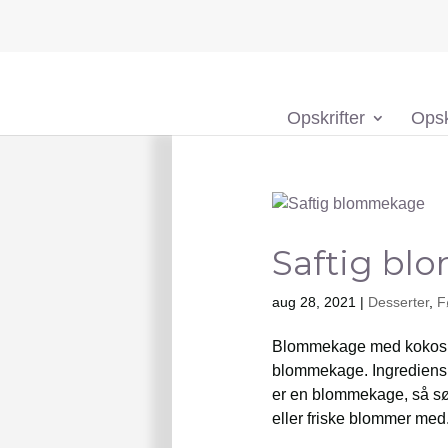
Opskrifter
Opsk
Saftig b
aug 28, 2021
|
Desserter
,
F
Blommekage med kokos – 
blommekage. Ingredienslis
er en blommekage, så sø
eller friske blommer med.