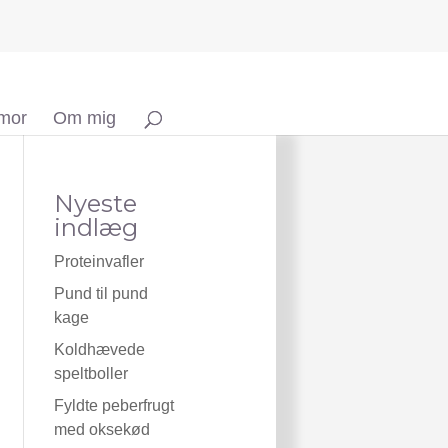
 mor
Om mig
Nyeste
indlæg
Proteinvafler
Pund til pund
kage
Koldhævede
speltboller
Fyldte peberfrugt
med oksekød