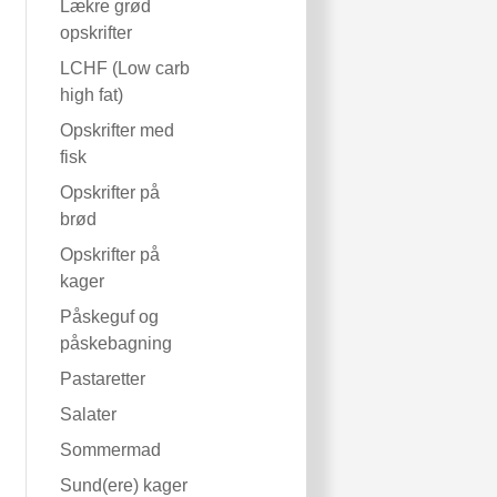
Lækre grød
opskrifter
LCHF (Low carb
high fat)
Opskrifter med
fisk
Opskrifter på
brød
Opskrifter på
kager
Påskeguf og
påskebagning
Pastaretter
Salater
Sommermad
Sund(ere) kager