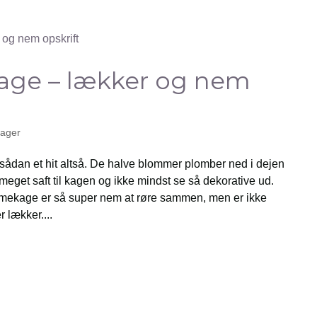
ge – lækker og nem
kager
ådan et hit altså. De halve blommer plomber ned i dejen
eget saft til kagen og ikke mindst se så dekorative ud.
mmekage er så super nem at røre sammen, men er ikke
 lækker....