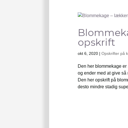
Blommeka
opskrift
okt 6, 2020
|
Opskrifter på 
Den her blommekage er s
og ender med at give så m
Den her opskrift på blo
desto mindre stadig super