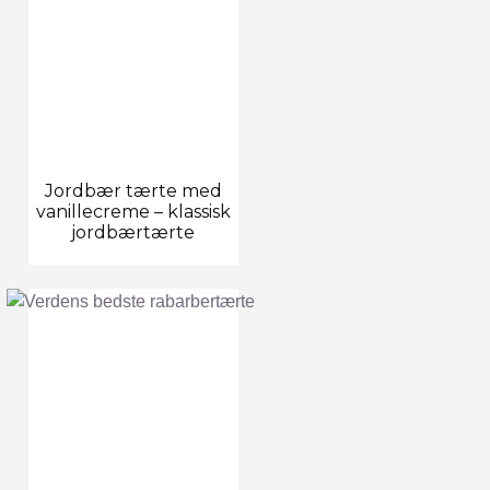
Jordbær tærte med
vanillecreme – klassisk
jordbærtærte