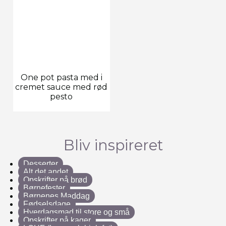
One pot pasta med i
cremet sauce med rød
pesto
Bliv inspireret
Desserter
Alt det andet
Opskrifter på brød
Børnefester
Børnenes Maddag
Fødselsdage
Hverdagsmad til store og små
Opskrifter på kager